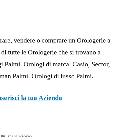
arare, vendere o comprare un Orologerie a
di tutte le Orologerie che si trovano a
 Palmi. Orologi di marca: Casio, Sector,
cman Palmi. Orologi di lusso Palmi.
nserisci la tua Azienda
Pubblicato
Orologerie