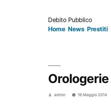
Salta
al
Debito Pubblico
contenuto
Home
News
Prestiti
Orologerie
Pubblicato
admin
16 Maggio 2014
da