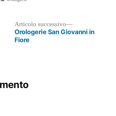
in
ticolo
Articolo
Articolo successivo
ecedente:
successivo:
Orologerie San Giovanni in
Fiore
mmento