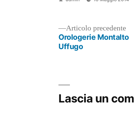
da
Ar
Articolo precedente
pr
Orologerie Montalto
Navigazione
Uffugo
articoli
Lascia un co