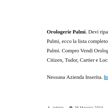
Orologerie Palmi
. Devi rip
Palmi, ecco la lista completo 
Palmi. Compro Vendi Orologi
Citizen, Tudor, Cartier e Lo
Nessuna Azienda Inserita.
I
Pubblicato
admin
16 Maggio 2014