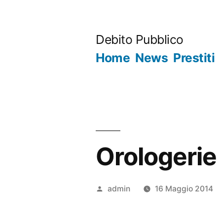
Salta
al
Debito Pubblico
contenuto
Home
News
Prestiti
Orologerie 
Pubblicato
admin
16 Maggio 2014
da