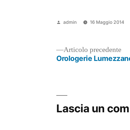
Pubblicato
admin
16 Maggio 2014
da
Ar
Articolo precedente
pr
Orologerie Lumezzan
Navigazione
articoli
Lascia un co