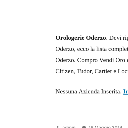
Orologerie Oderzo
. Devi r
Oderzo, ecco la lista complet
Oderzo. Compro Vendi Orolog
Citizen, Tudor, Cartier e Lo
Nessuna Azienda Inserita.
I
Pubblicato
admin
16 Maggio 2014