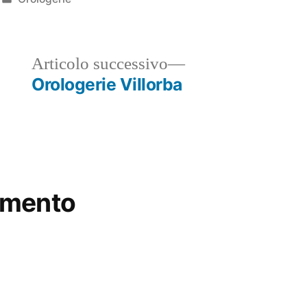
in
ticolo
Articolo
Articolo successivo
ecedente:
successivo:
Orologerie Villorba
mmento