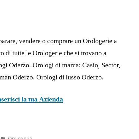
iparare, vendere o comprare un Orologerie a
o di tutte le Orologerie che si trovano a
i Oderzo. Orologi di marca: Casio, Sector,
cman Oderzo. Orologi di lusso Oderzo.
nserisci la tua Azienda
Pubblicato
Orologerie