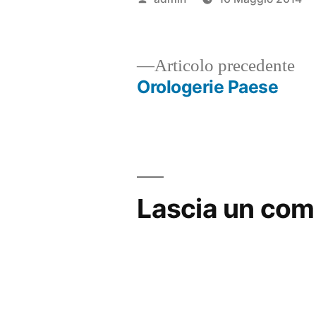
da
Ar
Articolo precedente
pr
Orologerie Paese
Navigazione
articoli
Lascia un co