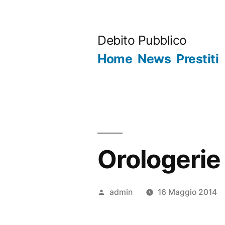
Salta
al
Debito Pubblico
contenuto
Home
News
Prestiti
Orologerie
Pubblicato
admin
16 Maggio 2014
da