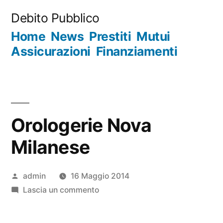
Salta
Debito Pubblico
al
Home
News
Prestiti
Mutui
contenuto
Assicurazioni
Finanziamenti
Orologerie Nova
Milanese
Pubblicato
admin
16 Maggio 2014
da
su
Lascia un commento
Orologerie
Nova