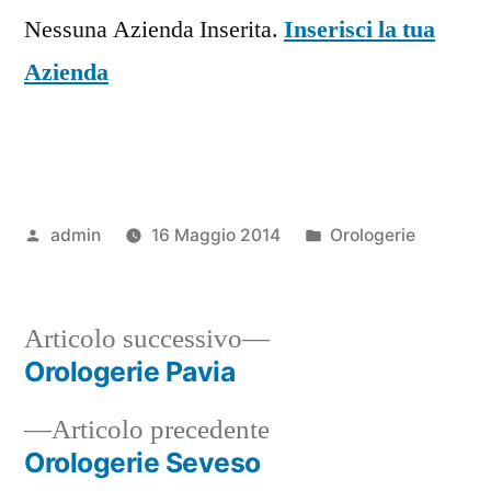
Nessuna Azienda Inserita.
Inserisci la tua
Azienda
Pubblicato
Pubblicato
admin
16 Maggio 2014
Orologerie
da
in
Articolo
Articolo successivo
successivo:
Orologerie Pavia
Navigazione
Articolo
Articolo precedente
articoli
precedente:
Orologerie Seveso