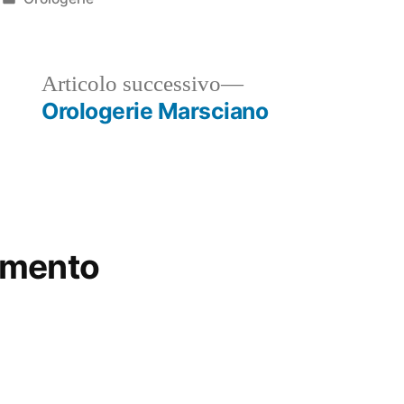
in
ticolo
Articolo
Articolo successivo
ecedente:
successivo:
Orologerie Marsciano
mmento