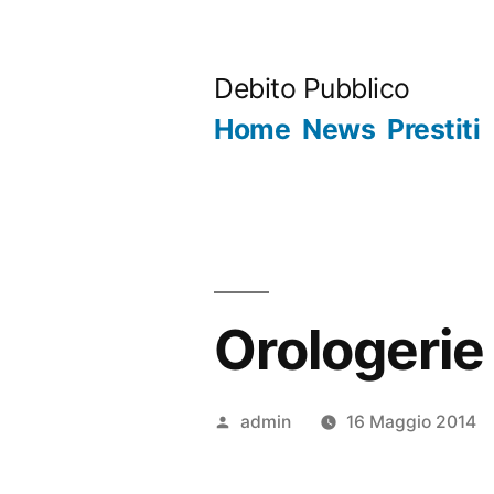
Salta
al
Debito Pubblico
contenuto
Home
News
Prestiti
Orologerie
Pubblicato
admin
16 Maggio 2014
da