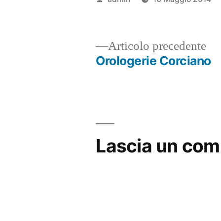
da
Ar
Articolo precedente
pr
Orologerie Corciano
Navigazione
articoli
Lascia un co