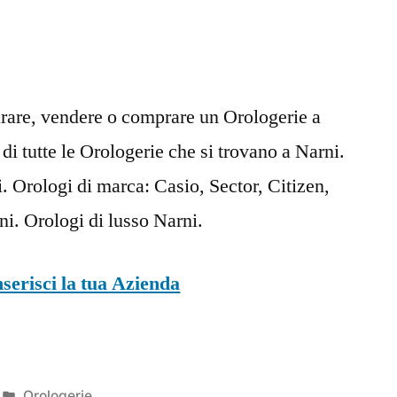
arare, vendere o comprare un Orologerie a
 di tutte le Orologerie che si trovano a Narni.
 Orologi di marca: Casio, Sector, Citizen,
i. Orologi di lusso Narni.
nserisci la tua Azienda
Pubblicato
Orologerie