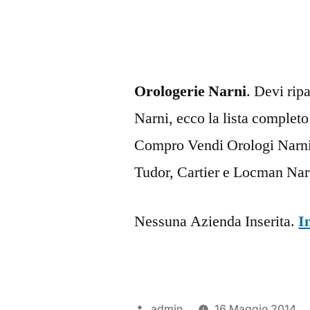
Orologerie Narni
. Devi rip
Narni, ecco la lista completo
Compro Vendi Orologi Narni.
Tudor, Cartier e Locman Narn
Nessuna Azienda Inserita.
I
Pubblicato
admin
16 Maggio 2014