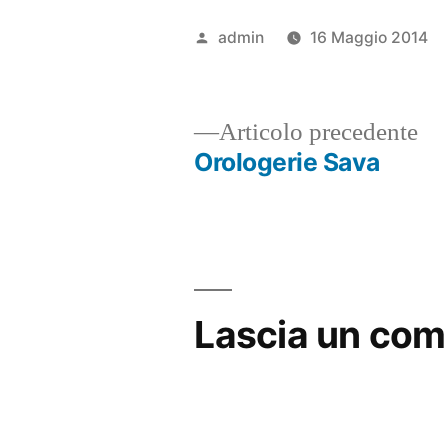
Pubblicato
admin
16 Maggio 2014
da
Ar
Articolo precedente
pr
Orologerie Sava
Navigazione
articoli
Lascia un co