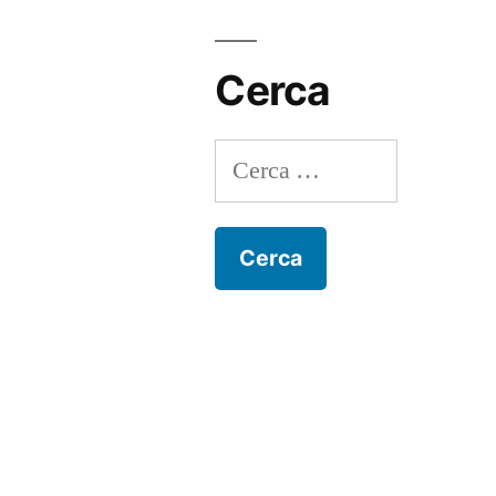
Cerca
Ricerca
per: