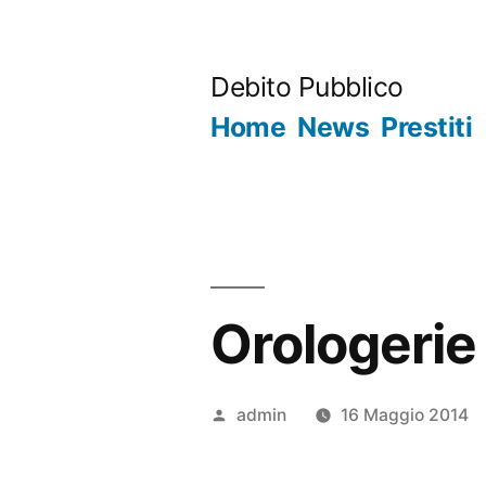
Salta
al
Debito Pubblico
contenuto
Home
News
Prestiti
Orologerie
Pubblicato
admin
16 Maggio 2014
da