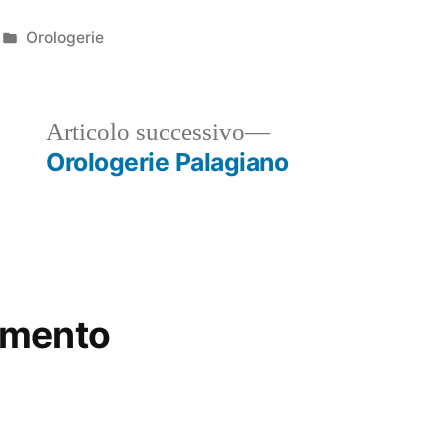
Pubblicato
Orologerie
in
ticolo
Articolo
Articolo successivo
ecedente:
successivo:
Orologerie Palagiano
mmento