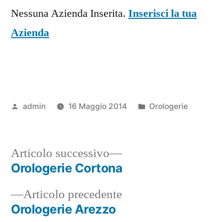
Nessuna Azienda Inserita.
Inserisci la tua
Azienda
Pubblicato
Pubblicato
admin
16 Maggio 2014
Orologerie
da
in
Articolo
Articolo successivo
successivo:
Orologerie Cortona
Navigazione
Articolo
Articolo precedente
articoli
precedente:
Orologerie Arezzo