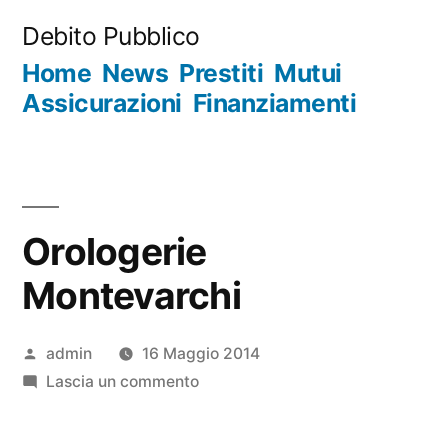
Salta
Debito Pubblico
al
Home
News
Prestiti
Mutui
contenuto
Assicurazioni
Finanziamenti
Orologerie
Montevarchi
Pubblicato
admin
16 Maggio 2014
da
su
Lascia un commento
Orologerie
Montevarchi