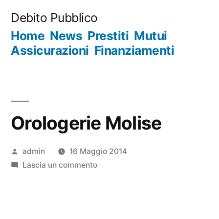
Salta
Debito Pubblico
al
Home
News
Prestiti
Mutui
contenuto
Assicurazioni
Finanziamenti
Orologerie Molise
Pubblicato
admin
16 Maggio 2014
da
su
Lascia un commento
Orologerie
Molise