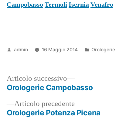
Campobasso
Termoli
Isernia
Venafro
Pubblicato
Pubblicato
admin
16 Maggio 2014
Orologerie
da
in
Articolo
Articolo successivo
successivo:
Orologerie Campobasso
Navigazione
Articolo
Articolo precedente
articoli
precedente:
Orologerie Potenza Picena