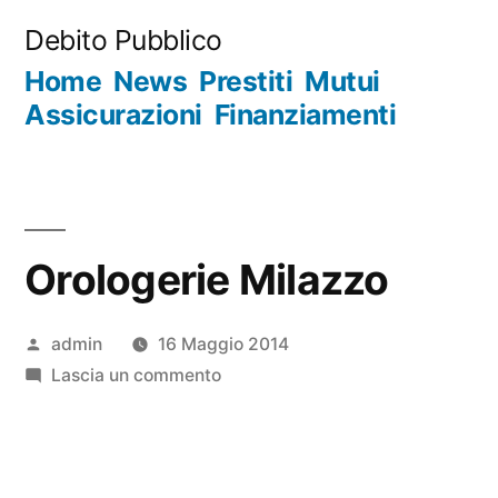
Salta
Debito Pubblico
al
Home
News
Prestiti
Mutui
contenuto
Assicurazioni
Finanziamenti
Orologerie Milazzo
Pubblicato
admin
16 Maggio 2014
da
su
Lascia un commento
Orologerie
Milazzo