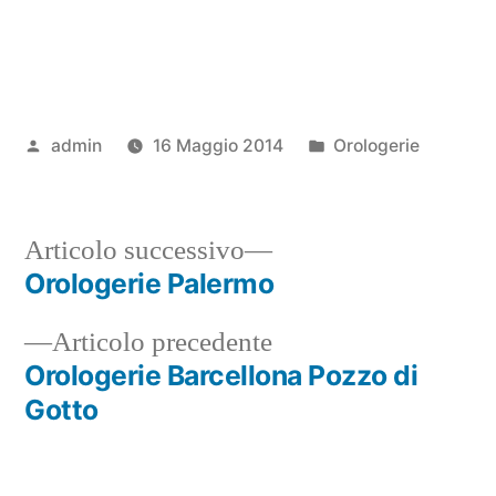
Pubblicato
Pubblicato
admin
16 Maggio 2014
Orologerie
da
in
Articolo
Articolo successivo
successivo:
Orologerie Palermo
Navigazione
Articolo
Articolo precedente
articoli
precedente:
Orologerie Barcellona Pozzo di
Gotto