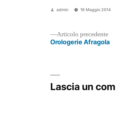
Pubblicato
admin
16 Maggio 2014
da
Ar
Articolo precedente
pr
Orologerie Afragola
Navigazione
articoli
Lascia un co