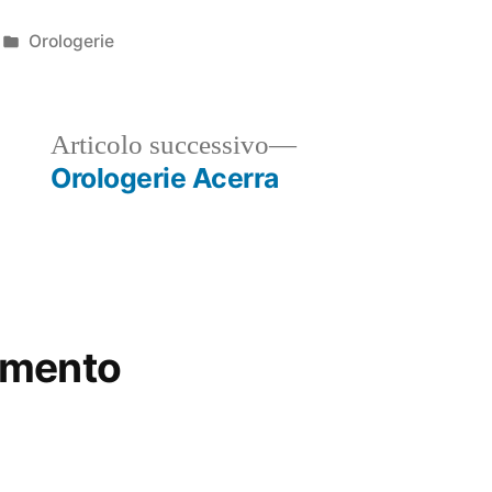
Pubblicato
Orologerie
in
ticolo
Articolo
Articolo successivo
ecedente:
successivo:
Orologerie Acerra
mmento