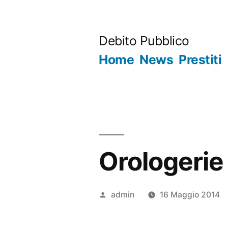
Salta
al
Debito Pubblico
contenuto
Home
News
Prestiti
Orologerie
Pubblicato
admin
16 Maggio 2014
da