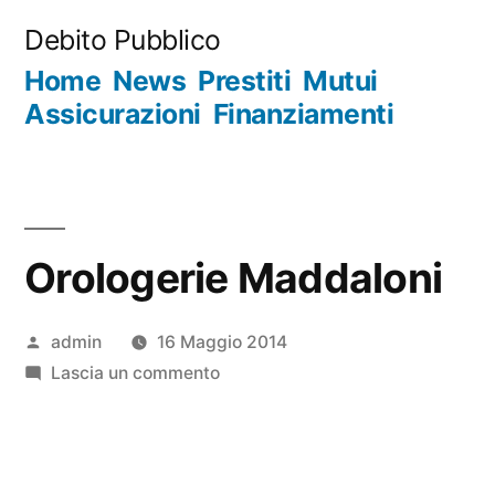
Salta
Debito Pubblico
al
Home
News
Prestiti
Mutui
contenuto
Assicurazioni
Finanziamenti
Orologerie Maddaloni
Pubblicato
admin
16 Maggio 2014
da
su
Lascia un commento
Orologerie
Maddaloni