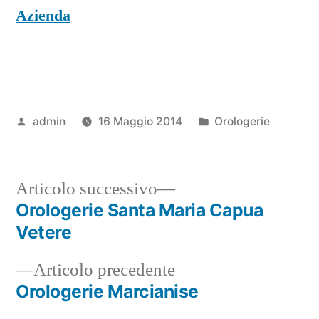
Azienda
Pubblicato
Pubblicato
admin
16 Maggio 2014
Orologerie
da
in
Articolo
Articolo successivo
successivo:
Orologerie Santa Maria Capua
Navigazione
Vetere
articoli
Articolo
Articolo precedente
precedente:
Orologerie Marcianise