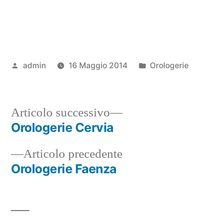
Pubblicato
Pubblicato
admin
16 Maggio 2014
Orologerie
da
in
Articolo
Articolo successivo
successivo:
Orologerie Cervia
Navigazione
Articolo
Articolo precedente
articoli
precedente:
Orologerie Faenza