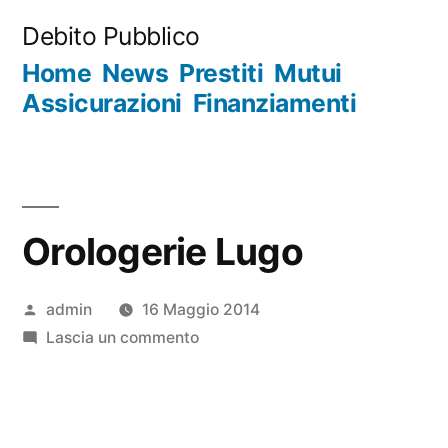
Salta
Debito Pubblico
al
Home
News
Prestiti
Mutui
contenuto
Assicurazioni
Finanziamenti
Orologerie Lugo
Pubblicato
admin
16 Maggio 2014
da
su
Lascia un commento
Orologerie
Lugo