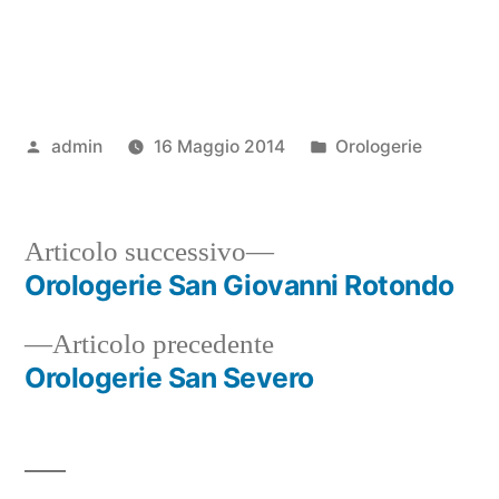
Pubblicato
Pubblicato
admin
16 Maggio 2014
Orologerie
da
in
Articolo
Articolo successivo
successivo:
Orologerie San Giovanni Rotondo
Navigazione
Articolo
Articolo precedente
articoli
precedente:
Orologerie San Severo