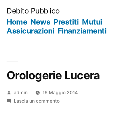
Salta
Debito Pubblico
al
Home
News
Prestiti
Mutui
contenuto
Assicurazioni
Finanziamenti
Orologerie Lucera
Pubblicato
admin
16 Maggio 2014
da
su
Lascia un commento
Orologerie
Lucera