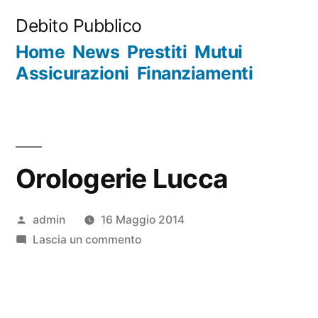
Salta
Debito Pubblico
al
Home
News
Prestiti
Mutui
contenuto
Assicurazioni
Finanziamenti
Orologerie Lucca
Pubblicato
admin
16 Maggio 2014
da
su
Lascia un commento
Orologerie
Lucca