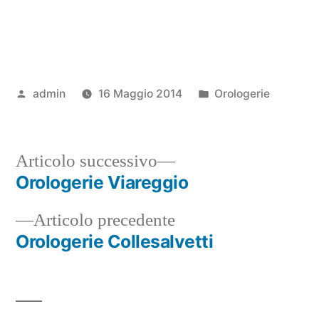
Pubblicato
Pubblicato
admin
16 Maggio 2014
Orologerie
da
in
Articolo
Articolo successivo
successivo:
Orologerie Viareggio
Navigazione
Articolo
Articolo precedente
articoli
precedente:
Orologerie Collesalvetti