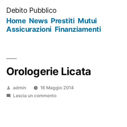
Salta
Debito Pubblico
al
Home
News
Prestiti
Mutui
contenuto
Assicurazioni
Finanziamenti
Orologerie Licata
Pubblicato
admin
16 Maggio 2014
da
su
Lascia un commento
Orologerie
Licata