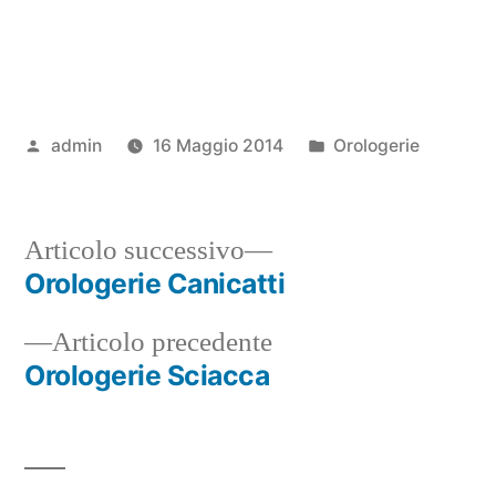
Pubblicato
Pubblicato
admin
16 Maggio 2014
Orologerie
da
in
Articolo
Articolo successivo
successivo:
Orologerie Canicatti
Navigazione
Articolo
Articolo precedente
articoli
precedente:
Orologerie Sciacca