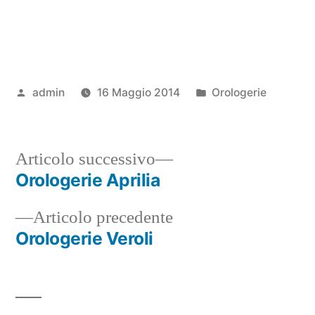
Pubblicato
Pubblicato
admin
16 Maggio 2014
Orologerie
da
in
Articolo
Articolo successivo
successivo:
Orologerie Aprilia
Navigazione
Articolo
Articolo precedente
articoli
precedente:
Orologerie Veroli