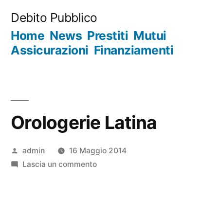
Salta
Debito Pubblico
al
Home
News
Prestiti
Mutui
contenuto
Assicurazioni
Finanziamenti
Orologerie Latina
Pubblicato
admin
16 Maggio 2014
da
su
Lascia un commento
Orologerie
Latina