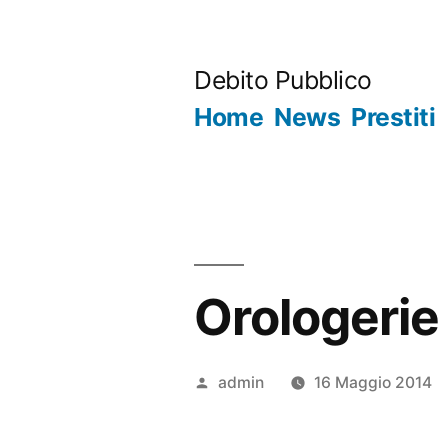
Salta
al
Debito Pubblico
contenuto
Home
News
Prestiti
Orologerie
Pubblicato
admin
16 Maggio 2014
da