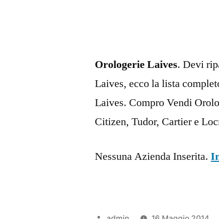
Orologerie Laives
. Devi ri
Laives, ecco la lista completo
Laives. Compro Vendi Orolog
Citizen, Tudor, Cartier e Lo
Nessuna Azienda Inserita.
I
Pubblicato
admin
16 Maggio 2014