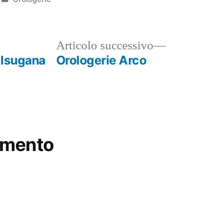
in
ticolo
Articolo
Articolo successivo
ecedente:
successivo
alsugana
Orologerie Arco
mmento