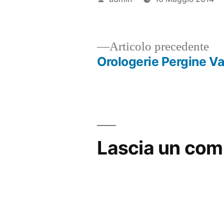
da
Ar
Articolo precedente
pr
Orologerie Pergine V
Navigazione
articoli
Lascia un co