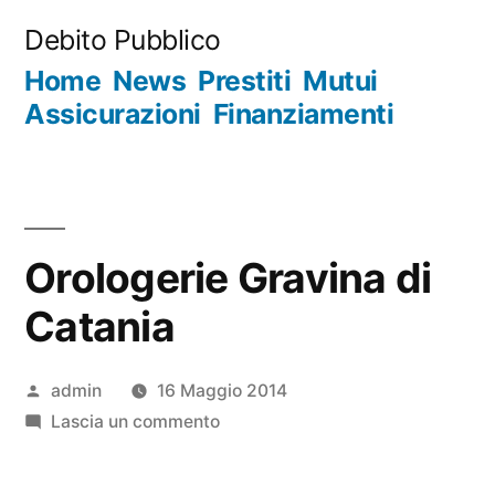
Salta
Debito Pubblico
al
Home
News
Prestiti
Mutui
contenuto
Assicurazioni
Finanziamenti
Orologerie Gravina di
Catania
Pubblicato
admin
16 Maggio 2014
da
su
Lascia un commento
Orologerie
Gravina