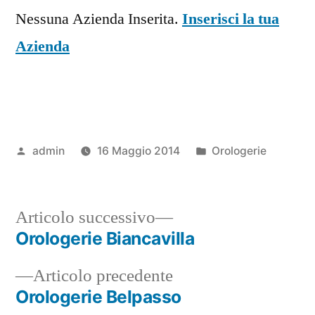
Nessuna Azienda Inserita.
Inserisci la tua
Azienda
Pubblicato
Pubblicato
admin
16 Maggio 2014
Orologerie
da
in
Articolo
Articolo successivo
successivo:
Orologerie Biancavilla
Navigazione
Articolo
Articolo precedente
articoli
precedente:
Orologerie Belpasso