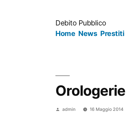
Salta
al
Debito Pubblico
contenuto
Home
News
Prestiti
Orologerie
Pubblicato
admin
16 Maggio 2014
da