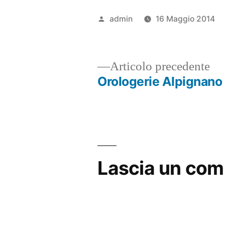
Pubblicato
admin
16 Maggio 2014
da
Ar
Articolo precedente
pr
Orologerie Alpignano
Navigazione
articoli
Lascia un co