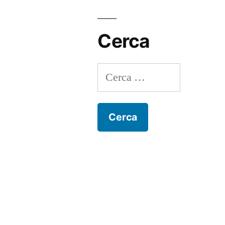
Cerca
Ricerca
per: