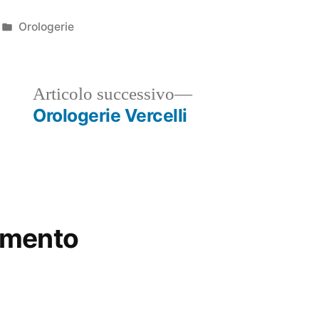
Pubblicato
Orologerie
in
ticolo
Articolo
Articolo successivo
ecedente:
successivo:
Orologerie Vercelli
mmento