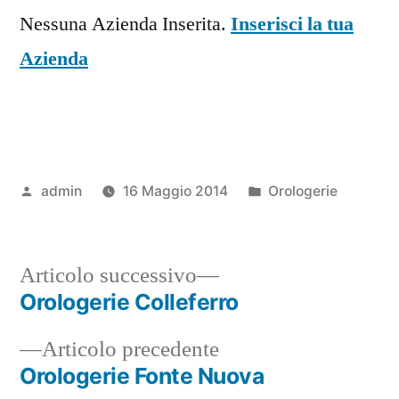
Nessuna Azienda Inserita.
Inserisci la tua
Azienda
Pubblicato
Pubblicato
admin
16 Maggio 2014
Orologerie
da
in
Articolo
Articolo successivo
successivo:
Orologerie Colleferro
Navigazione
Articolo
Articolo precedente
articoli
precedente:
Orologerie Fonte Nuova