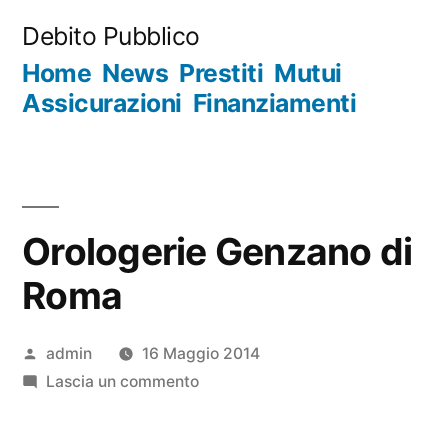
Salta
Debito Pubblico
al
Home
News
Prestiti
Mutui
contenuto
Assicurazioni
Finanziamenti
Orologerie Genzano di
Roma
Pubblicato
admin
16 Maggio 2014
da
su
Lascia un commento
Orologerie
Genzano