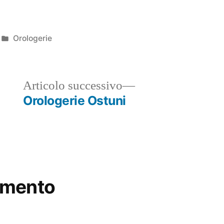
Pubblicato
Orologerie
in
ticolo
Articolo
Articolo successivo
ecedente:
successivo:
Orologerie Ostuni
mmento