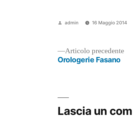
Pubblicato
admin
16 Maggio 2014
da
Ar
Articolo precedente
pr
Orologerie Fasano
Navigazione
articoli
Lascia un co