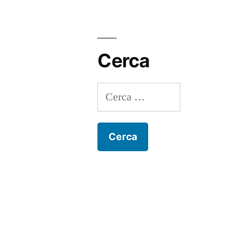
Cerca
Ricerca
per: