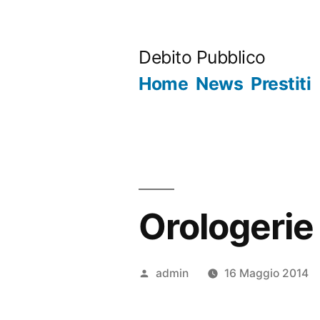
Salta
al
Debito Pubblico
contenuto
Home
News
Prestiti
Orologerie
Pubblicato
admin
16 Maggio 2014
da