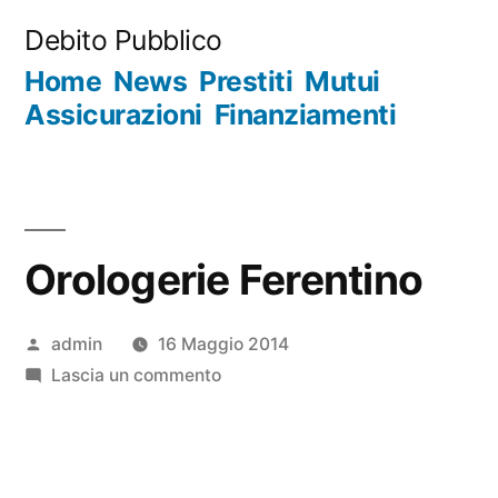
Salta
Debito Pubblico
al
Home
News
Prestiti
Mutui
contenuto
Assicurazioni
Finanziamenti
Orologerie Ferentino
Pubblicato
admin
16 Maggio 2014
da
su
Lascia un commento
Orologerie
Ferentino