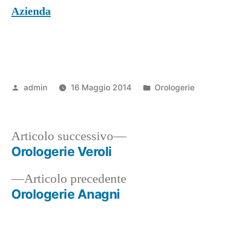
Azienda
Pubblicato
Pubblicato
admin
16 Maggio 2014
Orologerie
da
in
Articolo
Articolo successivo
successivo:
Orologerie Veroli
Navigazione
Articolo
Articolo precedente
articoli
precedente:
Orologerie Anagni