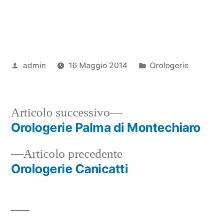
Pubblicato
Pubblicato
admin
16 Maggio 2014
Orologerie
da
in
Articolo
Articolo successivo
successivo:
Orologerie Palma di Montechiaro
Navigazione
Articolo
Articolo precedente
articoli
precedente:
Orologerie Canicatti