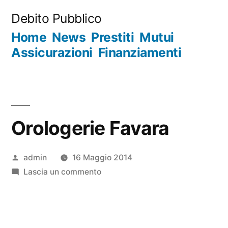
Salta
Debito Pubblico
al
Home
News
Prestiti
Mutui
contenuto
Assicurazioni
Finanziamenti
Orologerie Favara
Pubblicato
admin
16 Maggio 2014
da
su
Lascia un commento
Orologerie
Favara