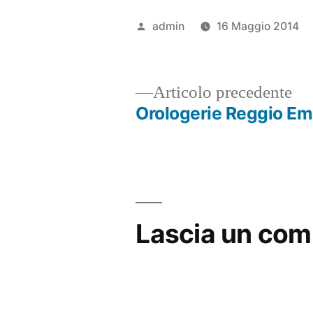
Pubblicato
admin
16 Maggio 2014
da
Ar
Articolo precedente
pr
Orologerie Reggio Emi
Navigazione
articoli
Lascia un co