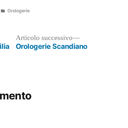
Pubblicato
Orologerie
in
ticolo
Articolo
Articolo successivo
ecedente:
successivo:
lia
Orologerie Scandiano
mmento