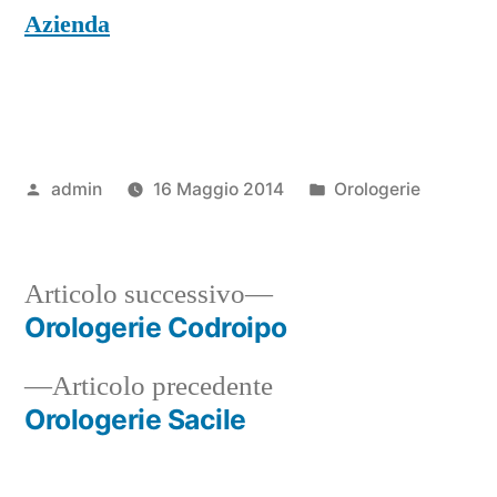
Azienda
Pubblicato
Pubblicato
admin
16 Maggio 2014
Orologerie
da
in
Articolo
Articolo successivo
successivo:
Orologerie Codroipo
Navigazione
Articolo
Articolo precedente
articoli
precedente:
Orologerie Sacile