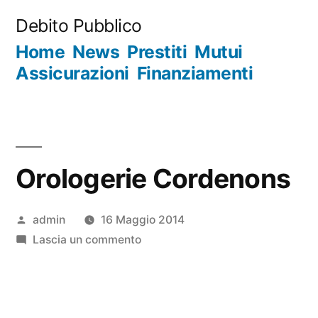
Salta
Debito Pubblico
al
Home
News
Prestiti
Mutui
contenuto
Assicurazioni
Finanziamenti
Orologerie Cordenons
Pubblicato
admin
16 Maggio 2014
da
su
Lascia un commento
Orologerie
Cordenons