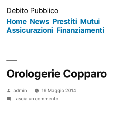
Salta
Debito Pubblico
al
Home
News
Prestiti
Mutui
contenuto
Assicurazioni
Finanziamenti
Orologerie Copparo
Pubblicato
admin
16 Maggio 2014
da
su
Lascia un commento
Orologerie
Copparo