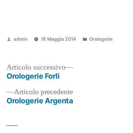
Pubblicato
Pubblicato
admin
16 Maggio 2014
Orologerie
da
in
Articolo
Articolo successivo
successivo:
Orologerie Forli
Navigazione
Articolo
Articolo precedente
articoli
precedente:
Orologerie Argenta