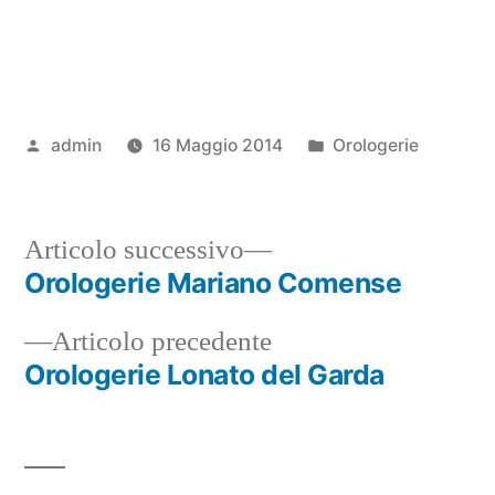
Pubblicato
Pubblicato
admin
16 Maggio 2014
Orologerie
da
in
Articolo
Articolo successivo
successivo:
Orologerie Mariano Comense
Navigazione
Articolo
Articolo precedente
articoli
precedente:
Orologerie Lonato del Garda