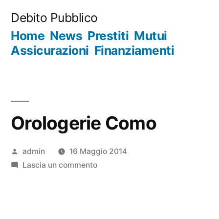
Salta
Debito Pubblico
al
Home
News
Prestiti
Mutui
contenuto
Assicurazioni
Finanziamenti
Orologerie Como
Pubblicato
admin
16 Maggio 2014
da
su
Lascia un commento
Orologerie
Como