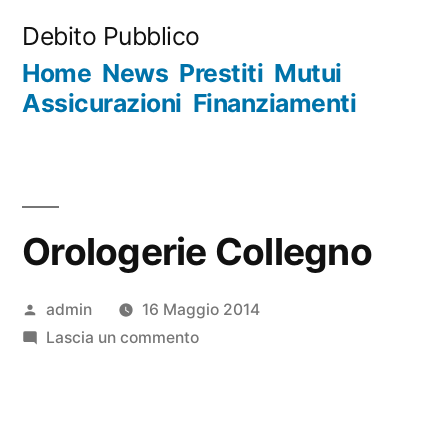
Salta
Debito Pubblico
al
Home
News
Prestiti
Mutui
contenuto
Assicurazioni
Finanziamenti
Orologerie Collegno
Pubblicato
admin
16 Maggio 2014
da
su
Lascia un commento
Orologerie
Collegno