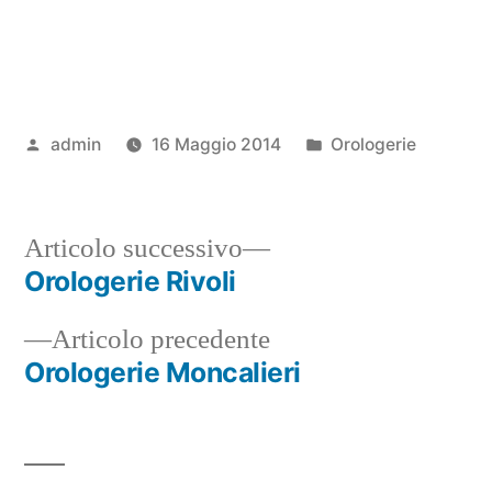
Pubblicato
Pubblicato
admin
16 Maggio 2014
Orologerie
da
in
Articolo
Articolo successivo
successivo:
Orologerie Rivoli
Navigazione
Articolo
Articolo precedente
articoli
precedente:
Orologerie Moncalieri