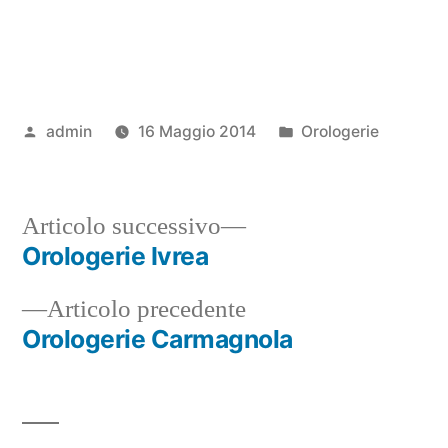
Pubblicato
Pubblicato
admin
16 Maggio 2014
Orologerie
da
in
Articolo
Articolo successivo
successivo:
Orologerie Ivrea
Navigazione
Articolo
Articolo precedente
articoli
precedente:
Orologerie Carmagnola