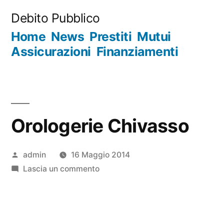
Salta
Debito Pubblico
al
Home
News
Prestiti
Mutui
contenuto
Assicurazioni
Finanziamenti
Orologerie Chivasso
Pubblicato
admin
16 Maggio 2014
da
su
Lascia un commento
Orologerie
Chivasso