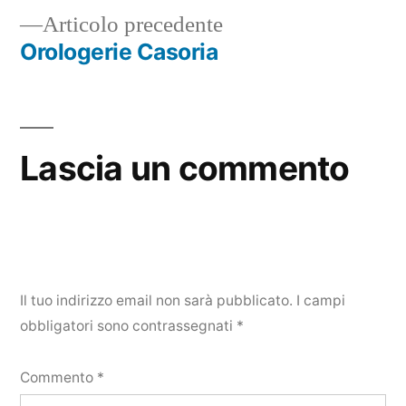
Articolo
Articolo precedente
articoli
precedente:
Orologerie Casoria
Lascia un commento
Il tuo indirizzo email non sarà pubblicato.
I campi
obbligatori sono contrassegnati
*
Commento
*