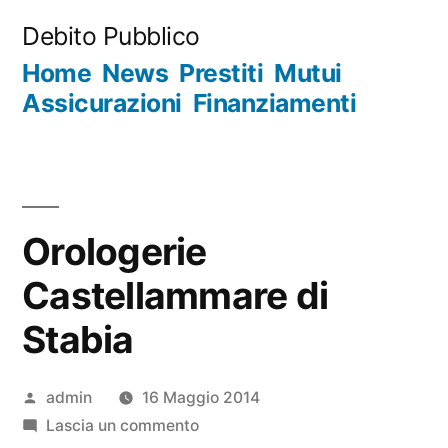
Salta
Debito Pubblico
al
Home
News
Prestiti
Mutui
contenuto
Assicurazioni
Finanziamenti
Orologerie
Castellammare di
Stabia
Pubblicato
admin
16 Maggio 2014
da
su
Lascia un commento