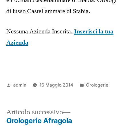
di lusso Castellammare di Stabia.
Nessuna Azienda Inserita.
Inserisci la tua
Azienda
Pubblicato
Pubblicato
admin
16 Maggio 2014
Orologerie
da
in
Articolo
Articolo successivo
successivo:
Orologerie Afragola
Navigazione