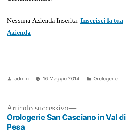
Nessuna Azienda Inserita.
Inserisci la tua
Azienda
Pubblicato
Pubblicato
admin
16 Maggio 2014
Orologerie
da
in
Articolo
Articolo successivo
successivo:
Orologerie San Casciano in Val di
Navigazione
Pesa
articoli