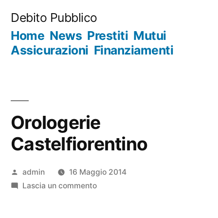
Salta
Debito Pubblico
al
Home
News
Prestiti
Mutui
contenuto
Assicurazioni
Finanziamenti
Orologerie
Castelfiorentino
Pubblicato
admin
16 Maggio 2014
da
su
Lascia un commento
Orologerie
Castelfiorentino