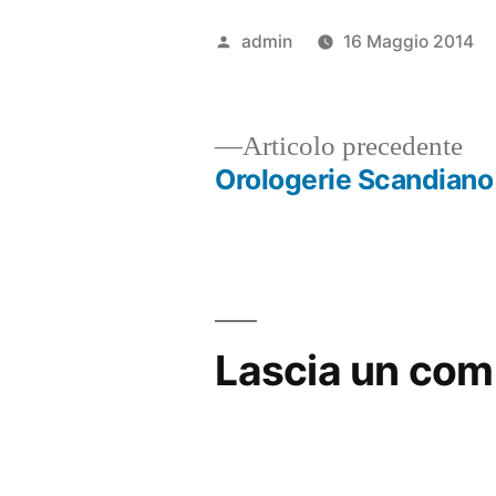
Pubblicato
admin
16 Maggio 2014
da
Ar
Articolo precedente
pr
Orologerie Scandiano
Navigazione
articoli
Lascia un co