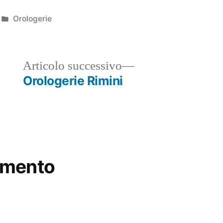
Pubblicato
Orologerie
in
ticolo
Articolo
Articolo successivo
ecedente:
successivo:
Orologerie Rimini
mmento