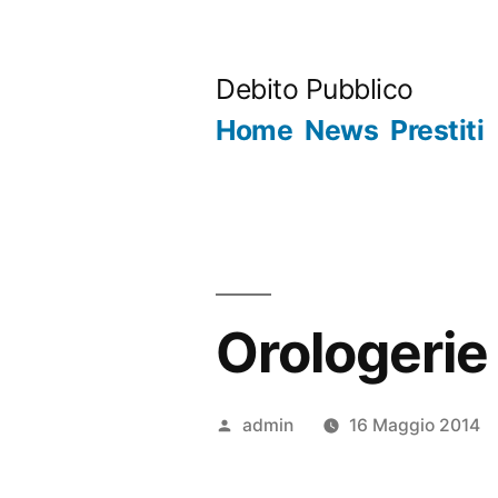
Salta
al
Debito Pubblico
contenuto
Home
News
Prestiti
Orologerie
Pubblicato
admin
16 Maggio 2014
da