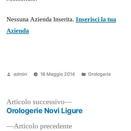
Nessuna Azienda Inserita.
Inserisci la tua
Azienda
Pubblicato
Pubblicato
admin
16 Maggio 2014
Orologerie
da
in
Articolo
Articolo successivo
successivo:
Orologerie Novi Ligure
Navigazione
Articolo
Articolo precedente
articoli