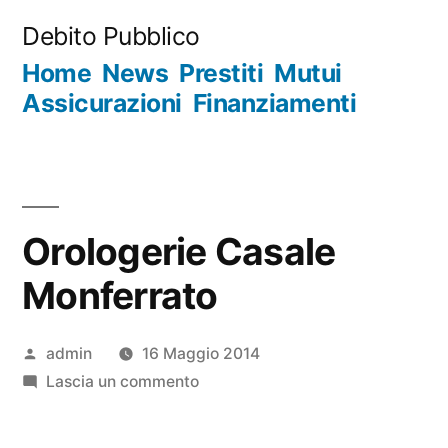
Salta
Debito Pubblico
al
Home
News
Prestiti
Mutui
contenuto
Assicurazioni
Finanziamenti
Orologerie Casale
Monferrato
Pubblicato
admin
16 Maggio 2014
da
su
Lascia un commento
Orologerie
Casale