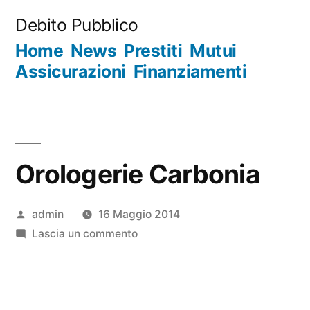
Salta
Debito Pubblico
al
Home
News
Prestiti
Mutui
contenuto
Assicurazioni
Finanziamenti
Orologerie Carbonia
Pubblicato
admin
16 Maggio 2014
da
su
Lascia un commento
Orologerie
Carbonia