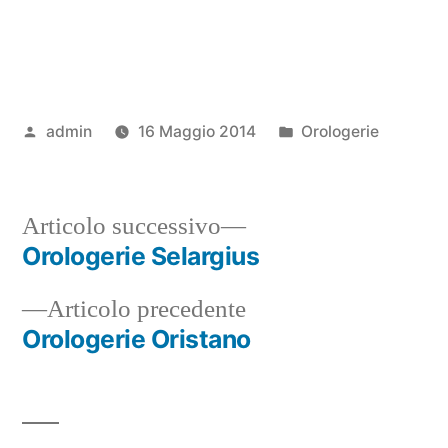
Pubblicato
Pubblicato
admin
16 Maggio 2014
Orologerie
da
in
Articolo
Articolo successivo
successivo:
Orologerie Selargius
Navigazione
Articolo
Articolo precedente
articoli
precedente:
Orologerie Oristano