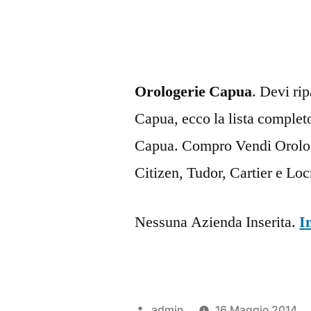
Orologerie Capua
. Devi ri
Capua, ecco la lista completo
Capua. Compro Vendi Orologi
Citizen, Tudor, Cartier e L
Nessuna Azienda Inserita.
I
Pubblicato
admin
16 Maggio 2014