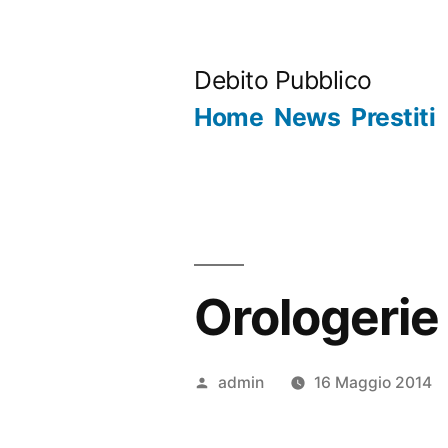
Salta
al
Debito Pubblico
contenuto
Home
News
Prestiti
Orologeri
Pubblicato
admin
16 Maggio 2014
da