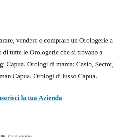
parare, vendere o comprare un Orologerie a
 di tutte le Orologerie che si trovano a
 Capua. Orologi di marca: Casio, Sector,
ocman Capua. Orologi di lusso Capua.
nserisci la tua Azienda
Pubblicato
Orologerie