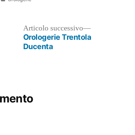
in
ticolo
Articolo
Articolo successivo
ecedente:
successivo:
Orologerie Trentola
Ducenta
mmento