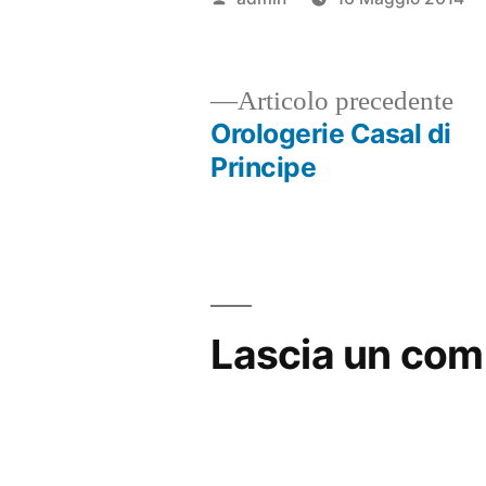
da
Ar
Articolo precedente
pr
Orologerie Casal di
Navigazione
Principe
articoli
Lascia un co