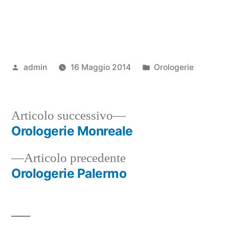
Pubblicato
Pubblicato
admin
16 Maggio 2014
Orologerie
da
in
Articolo
Articolo successivo
successivo:
Orologerie Monreale
Navigazione
Articolo
Articolo precedente
articoli
precedente:
Orologerie Palermo