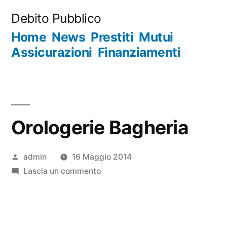
Salta
Debito Pubblico
al
Home
News
Prestiti
Mutui
contenuto
Assicurazioni
Finanziamenti
Orologerie Bagheria
Pubblicato
admin
16 Maggio 2014
da
su
Lascia un commento
Orologerie
Bagheria