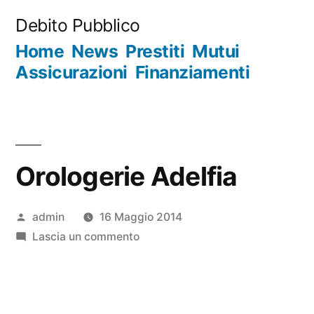
Salta
Debito Pubblico
al
Home
News
Prestiti
Mutui
contenuto
Assicurazioni
Finanziamenti
Orologerie Adelfia
Pubblicato
admin
16 Maggio 2014
da
su
Lascia un commento
Orologerie
Adelfia