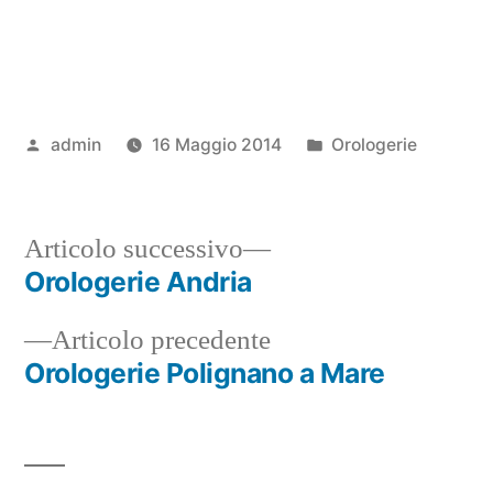
Pubblicato
Pubblicato
admin
16 Maggio 2014
Orologerie
da
in
Articolo
Articolo successivo
successivo:
Orologerie Andria
Navigazione
Articolo
Articolo precedente
articoli
precedente:
Orologerie Polignano a Mare