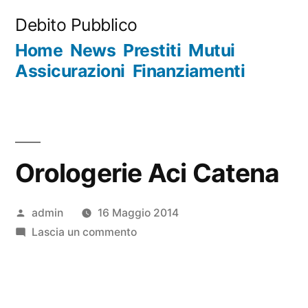
Salta
Debito Pubblico
al
Home
News
Prestiti
Mutui
contenuto
Assicurazioni
Finanziamenti
Orologerie Aci Catena
Pubblicato
admin
16 Maggio 2014
da
su
Lascia un commento
Orologerie
Aci
Catena