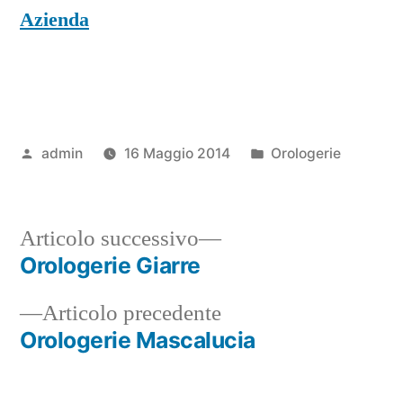
Azienda
Pubblicato
Pubblicato
admin
16 Maggio 2014
Orologerie
da
in
Articolo
Articolo successivo
successivo:
Orologerie Giarre
Navigazione
Articolo
Articolo precedente
articoli
precedente:
Orologerie Mascalucia