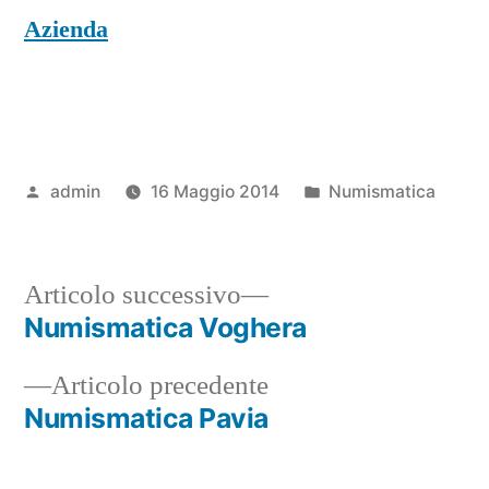
Azienda
Pubblicato
Pubblicato
admin
16 Maggio 2014
Numismatica
da
in
Articolo
Articolo successivo
successivo:
Numismatica Voghera
Navigazione
Articolo
Articolo precedente
articoli
precedente:
Numismatica Pavia