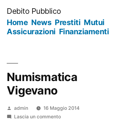
Salta
Debito Pubblico
al
Home
News
Prestiti
Mutui
contenuto
Assicurazioni
Finanziamenti
Numismatica
Vigevano
Pubblicato
admin
16 Maggio 2014
da
su
Lascia un commento
Numismatica
Vigevano