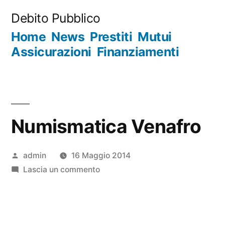
Salta
Debito Pubblico
al
Home
News
Prestiti
Mutui
contenuto
Assicurazioni
Finanziamenti
Numismatica Venafro
Pubblicato
admin
16 Maggio 2014
da
su
Lascia un commento
Numismatica
Venafro