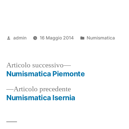
Pubblicato
Pubblicato
admin
16 Maggio 2014
Numismatica
da
in
Articolo
Articolo successivo
successivo:
Numismatica Piemonte
Navigazione
Articolo
Articolo precedente
articoli
precedente:
Numismatica Isernia