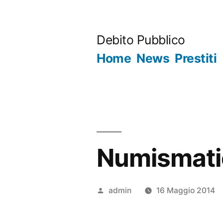
Salta
al
Debito Pubblico
contenuto
Home
News
Prestiti
Numismati
Pubblicato
admin
16 Maggio 2014
da