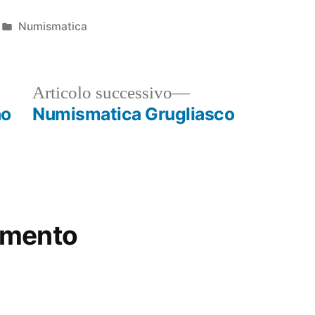
Pubblicato
Numismatica
in
ticolo
Articolo
Articolo successivo
ecedente:
successivo:
no
Numismatica Grugliasco
mmento