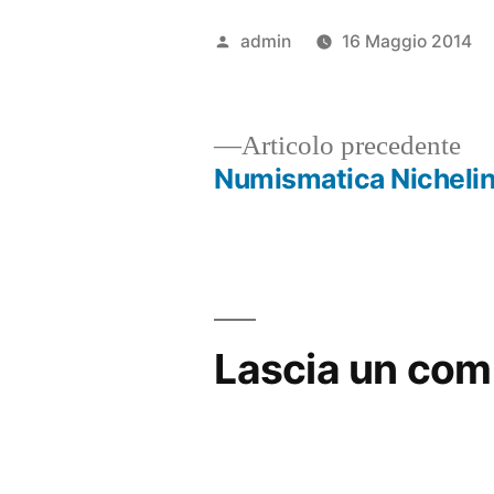
Pubblicato
admin
16 Maggio 2014
da
Ar
Articolo precedente
pr
Numismatica Nicheli
Navigazione
articoli
Lascia un co