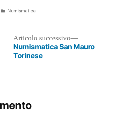
Pubblicato
Numismatica
in
ticolo
Articolo
Articolo successivo
ecedente:
successivo:
Numismatica San Mauro
Torinese
mmento