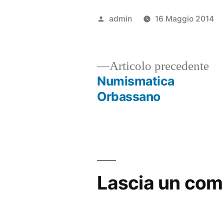
Pubblicato
admin
16 Maggio 2014
da
Ar
Articolo precedente
pr
Numismatica
Navigazione
Orbassano
articoli
Lascia un co