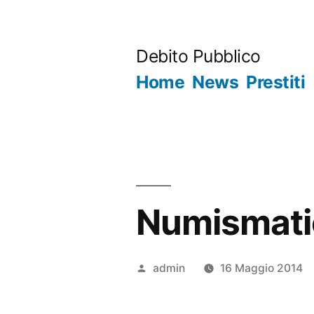
Salta
al
Debito Pubblico
contenuto
Home
News
Prestiti
Numismatic
Pubblicato
admin
16 Maggio 2014
da