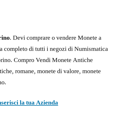
di
Torino
rino
. Devi comprare o vendere Monete a
sta completo di tutti i negozi di Numismatica
 Torino. Compro Vendi Monete Antiche
ntiche, romane, monete di valore, monete
no.
nserisci la tua Azienda