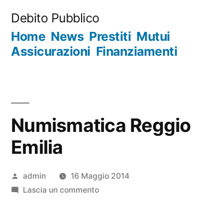
Salta
Debito Pubblico
al
Home
News
Prestiti
Mutui
contenuto
Assicurazioni
Finanziamenti
Numismatica Reggio
Emilia
Pubblicato
admin
16 Maggio 2014
da
su
Lascia un commento
Numismatica
Reggio