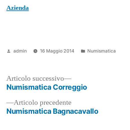
Azienda
Pubblicato
Pubblicato
admin
16 Maggio 2014
Numismatica
da
in
Articolo
Articolo successivo
successivo:
Numismatica Correggio
Navigazione
Articolo
Articolo precedente
articoli
precedente:
Numismatica Bagnacavallo