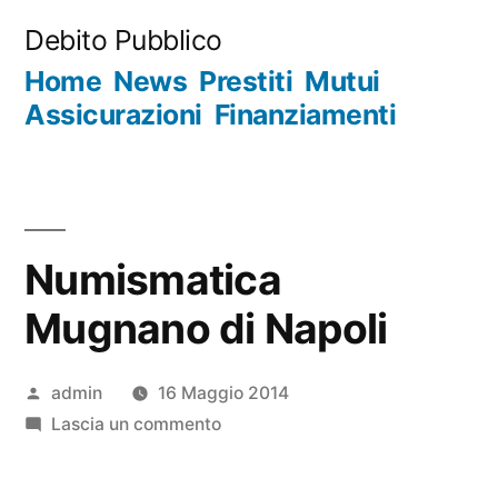
Salta
Debito Pubblico
al
Home
News
Prestiti
Mutui
contenuto
Assicurazioni
Finanziamenti
Numismatica
Mugnano di Napoli
Pubblicato
admin
16 Maggio 2014
da
su
Lascia un commento
Numismatica
Mugnano