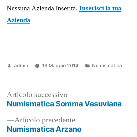
Nessuna Azienda Inserita.
Inserisci la tua
Azienda
Pubblicato
Pubblicato
admin
16 Maggio 2014
Numismatica
da
in
Articolo
Articolo successivo
successivo:
Numismatica Somma Vesuviana
Navigazione
Articolo
Articolo precedente
articoli
precedente:
Numismatica Arzano