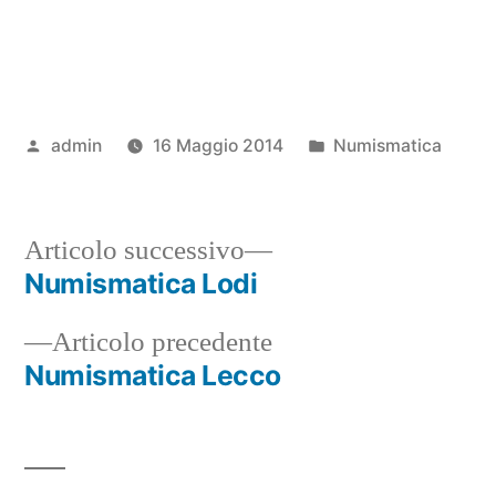
Pubblicato
Pubblicato
admin
16 Maggio 2014
Numismatica
da
in
Articolo
Articolo successivo
successivo:
Numismatica Lodi
Navigazione
Articolo
Articolo precedente
articoli
precedente:
Numismatica Lecco