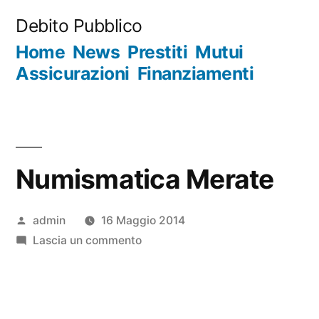
Salta
Debito Pubblico
al
Home
News
Prestiti
Mutui
contenuto
Assicurazioni
Finanziamenti
Numismatica Merate
Pubblicato
admin
16 Maggio 2014
da
su
Lascia un commento
Numismatica
Merate