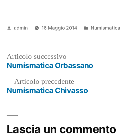
Pubblicato
Pubblicato
admin
16 Maggio 2014
Numismatica
da
in
Articolo
Articolo successivo
successivo:
Numismatica Orbassano
Navigazione
Articolo
Articolo precedente
articoli
precedente:
Numismatica Chivasso
Lascia un commento