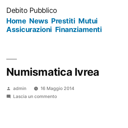
Salta
Debito Pubblico
al
Home
News
Prestiti
Mutui
contenuto
Assicurazioni
Finanziamenti
Numismatica Ivrea
Pubblicato
admin
16 Maggio 2014
da
su
Lascia un commento
Numismatica
Ivrea