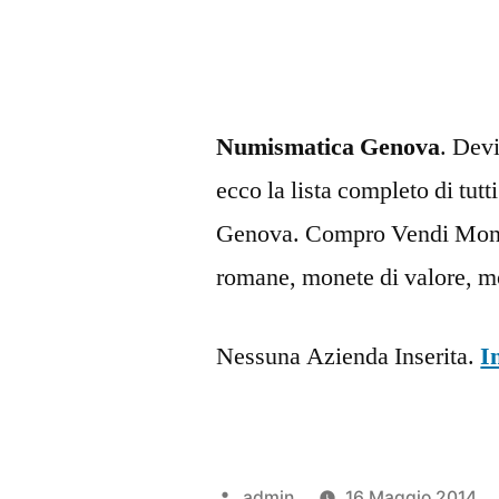
Numismatica Genova
. Dev
ecco la lista completo di tut
Genova. Compro Vendi Mone
romane, monete di valore, m
Nessuna Azienda Inserita.
I
Pubblicato
admin
16 Maggio 2014