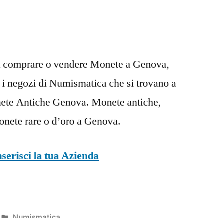
i comprare o vendere Monete a Genova,
ti i negozi di Numismatica che si trovano a
te Antiche Genova. Monete antiche,
onete rare o d’oro a Genova.
nserisci la tua Azienda
Pubblicato
Numismatica