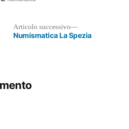
in
ticolo
Articolo
Articolo successivo
ecedente:
successivo:
Numismatica La Spezia
mmento