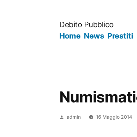
Salta
al
Debito Pubblico
contenuto
Home
News
Prestiti
Numismati
Pubblicato
admin
16 Maggio 2014
da