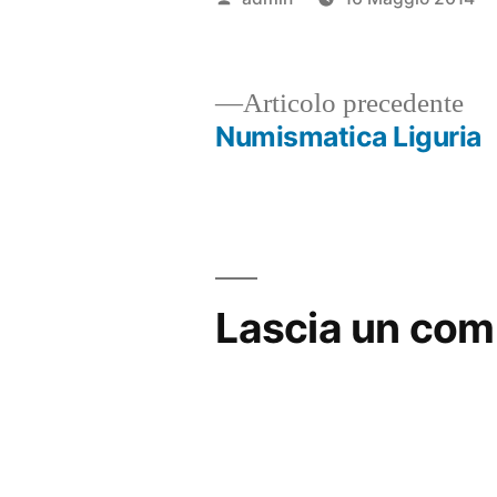
da
Ar
Articolo precedente
pr
Numismatica Liguria
Navigazione
articoli
Lascia un co