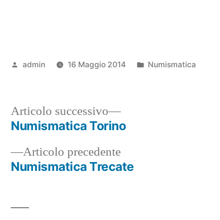
Pubblicato
Pubblicato
admin
16 Maggio 2014
Numismatica
da
in
Articolo
Articolo successivo
successivo:
Numismatica Torino
Navigazione
Articolo
Articolo precedente
articoli
precedente:
Numismatica Trecate