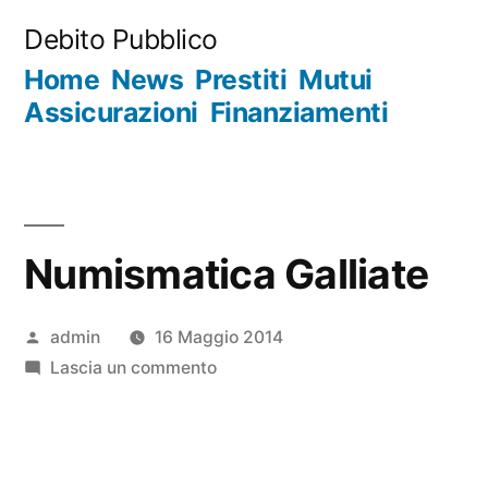
Salta
Debito Pubblico
al
Home
News
Prestiti
Mutui
contenuto
Assicurazioni
Finanziamenti
Numismatica Galliate
Pubblicato
admin
16 Maggio 2014
da
su
Lascia un commento
Numismatica
Galliate