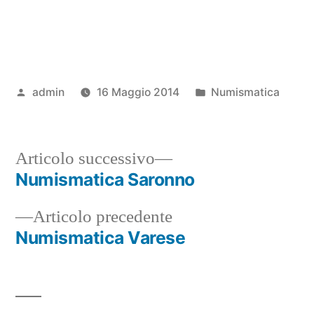
Pubblicato
Pubblicato
admin
16 Maggio 2014
Numismatica
da
in
Articolo
Articolo successivo
successivo:
Numismatica Saronno
Navigazione
Articolo
Articolo precedente
articoli
precedente:
Numismatica Varese