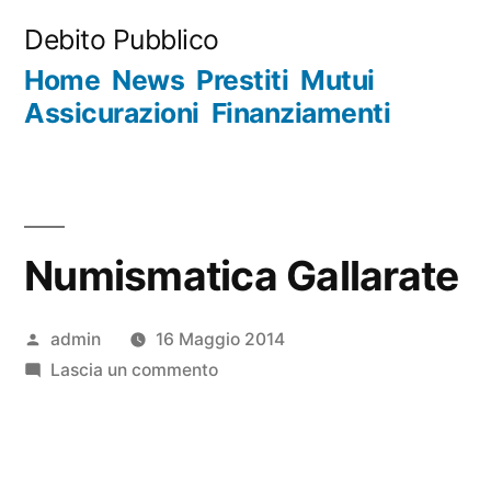
Salta
Debito Pubblico
al
Home
News
Prestiti
Mutui
contenuto
Assicurazioni
Finanziamenti
Numismatica Gallarate
Pubblicato
admin
16 Maggio 2014
da
su
Lascia un commento
Numismatica
Gallarate