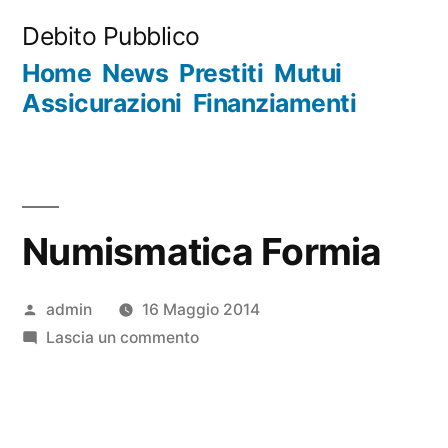
Salta
Debito Pubblico
al
Home
News
Prestiti
Mutui
contenuto
Assicurazioni
Finanziamenti
Numismatica Formia
Pubblicato
admin
16 Maggio 2014
da
su
Lascia un commento
Numismatica
Formia