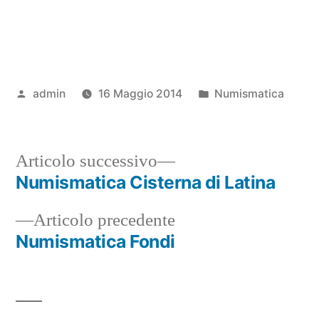
Pubblicato
Pubblicato
admin
16 Maggio 2014
Numismatica
da
in
Articolo
Articolo successivo
successivo:
Numismatica Cisterna di Latina
Navigazione
Articolo
Articolo precedente
articoli
precedente:
Numismatica Fondi